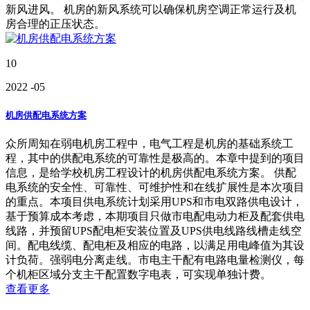
新风进风。 机房的新风系统可以确保机房空调正常运行及机
房合理的正压状态。
10
2022
-05
机房供配电系统方案
众所周知在弱电机房工程中，电气工程是机房的基础系统工
程，其中的供配电系统的可靠性是极高的。本章中提到的项目
信息，是给学校机房工程设计的机房供配电系统方案。 供配
电系统的安全性、可靠性、可维护性和在线扩展性是本次项目
的重点。本项目供电系统计划采用UPS和市电双路供电设计，
基于预算成本考虑，本期项目只做市电配电动力柜及配套供电
线路，并预留UPS配电柜安装位置及UPS供电线路线槽走线空
间。配电线缆、配电柜及相应的电路，以满足用电峰值为其设
计负荷。强弱电分离走线。市电主干配有电路电量检测仪，每
个机柜区域分支主干配置数字电表，可实现单独计费。
查看更多