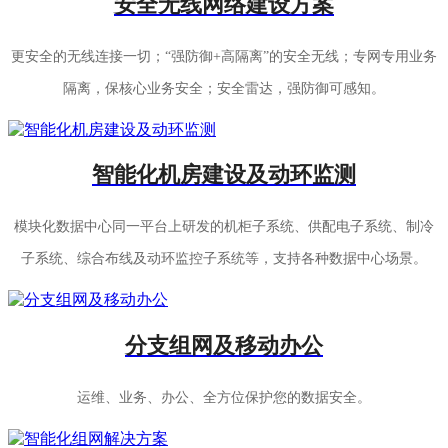
安全无线网络建设方案
更安全的无线连接一切；“强防御+高隔离”的安全无线；专网专用业务
隔离，保核心业务安全；安全雷达，强防御可感知。
智能化机房建设及动环监测
模块化数据中心同一平台上研发的机柜子系统、供配电子系统、制冷
子系统、综合布线及动环监控子系统等，支持各种数据中心场景。
分支组网及移动办公
运维、业务、办公、全方位保护您的数据安全。