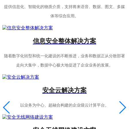
提供信息化、智能化的物质介质，支持将来语音、数据、图文、多媒
体等综合应用。
信息安全整体解决方案
随着数字化转型和统一化建设的不断推进，业务和数据正从分散部署
走向大集中，数据中心极大地促进了企业业务的发展。
安全云解决方案
以业务为中心、超融合构建的企业级云计算平台。