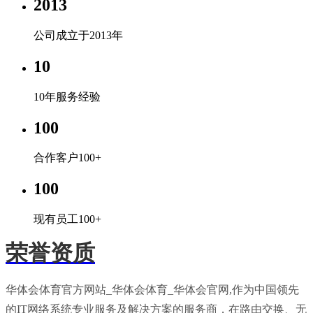
2013
公司成立于2013年
10
10年服务经验
100
合作客户100+
100
现有员工100+
荣誉资质
华体会体育官方网站_华体会体育_华体会官网,作为中国领先
的IT网络系统专业服务及解决方案的服务商，在路由交换、无